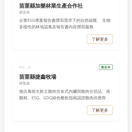
苗栗縣加樂林業生產合作社
鄧克智
企業ESG專案報告書撰寫需求下的自然碳匯、 生物
多樣性的林地認養及報告書內容撰寫服務
了解更多
NO. 22
青壯年
苗栗縣捷鑫牧場
林聖捷
無抗養殖生鮮土雞肉含各式內臟與雞肉分切品、滴
雞精、ESG、GDG綠色餐飲指南認證雞肉供應商
了解更多