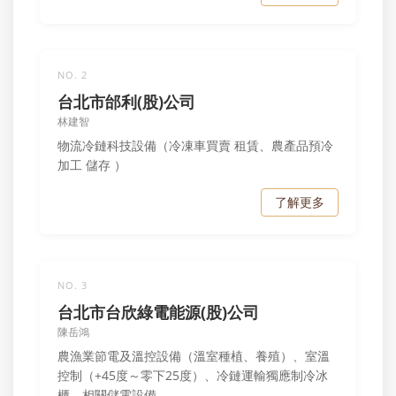
NO. 2
台北市邰利(股)公司
林建智
物流冷鏈科技設備（冷凍車買賣 租賃、農產品預冷
加工 儲存 ）
了解更多
NO. 3
台北市台欣綠電能源(股)公司
陳岳鴻
農漁業節電及溫控設備（溫室種植、養殖）、室溫
控制（+45度～零下25度）、冷鏈運輸獨應制冷冰
櫃、相關儲電設備