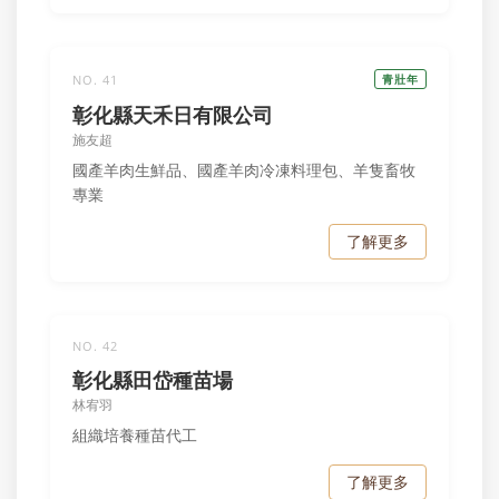
NO. 41
青壯年
彰化縣天禾日有限公司
施友超
國產羊肉生鮮品、國產羊肉冷凍料理包、羊隻畜牧
專業
了解更多
NO. 42
彰化縣田岱種苗場
林宥羽
組織培養種苗代工
了解更多