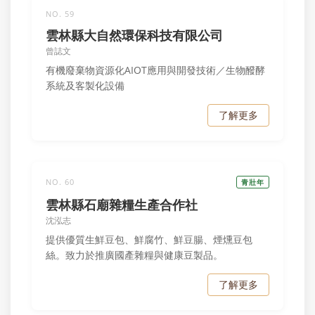
NO. 59
雲林縣大自然環保科技有限公司
曾誌文
有機廢棄物資源化AIOT應用與開發技術／生物醱酵
系統及客製化設備
了解更多
NO. 60
青壯年
雲林縣石廟雜糧生產合作社
沈泓志
提供優質生鮮豆包、鮮腐竹、鮮豆腸、煙燻豆包
絲。致力於推廣國產雜糧與健康豆製品。
了解更多