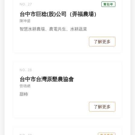
NO. 27
青壯年
台中市巨稔(股)公司（弄福農場）
陳坤盛
智慧水耕農場、農電共生、水耕蔬菜
了解更多
NO. 28
台中市台灣原墾農協會
曾德總
甜柿
了解更多