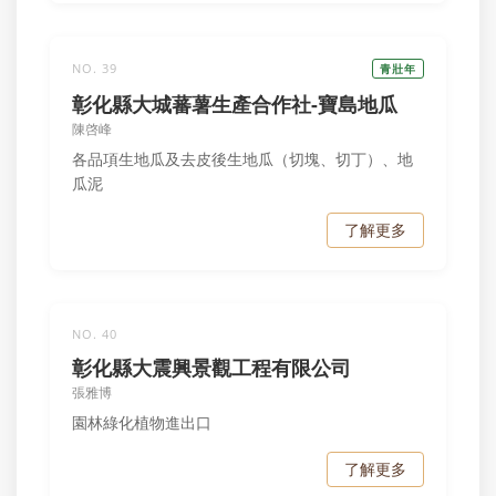
NO. 39
青壯年
彰化縣大城蕃薯生產合作社-寶島地瓜
陳啓峰
各品項生地瓜及去皮後生地瓜（切塊、切丁）、地
瓜泥
了解更多
NO. 40
彰化縣大震興景觀工程有限公司
張雅博
園林綠化植物進出口
了解更多