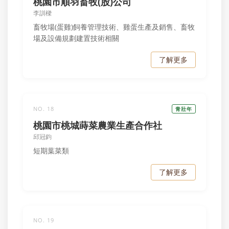
桃園市順羽畜牧(股)公司
李訓樑
畜牧場(蛋雞)飼養管理技術、雞蛋生產及銷售、畜牧
場及設備規劃建置技術相關
了解更多
NO. 18
青壯年
桃園市桃城蒔菜農業生產合作社
邱冠鈞
短期葉菜類
了解更多
NO. 19