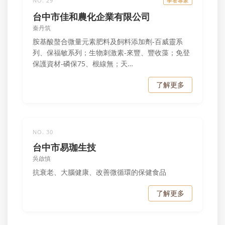
NO. 29
學者專家
台中市佳和農化企業有限公司
秦丹筑
胺基酸螯合微量元素肥料及飼料添加劑-百威靈系
列、保福敏系列；生物刺激素-來豐、豐收藻；免登
保護資材-磷保75、根線無；天…
了解更多
NO. 30
台中市易珈生技
吳啟慎
抗衰老、大腦健康、改善微循環的保健食品
了解更多