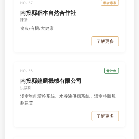
NO. 57
學者專家
南投縣稻本自然合作社
陳皓
食農/有機/大健康
了解更多
NO. 58
青壯年
南投縣鍠麟機械有限公司
洪福良
溫室智能環控系統、水養液供應系統，溫室整體規
劃建置
了解更多