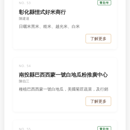
NO. 53
青壯年
彰化縣愷式好米商行
陳建達
日曬米黑米、糙米、越光米、白米
了解更多
NO. 54
南投縣巴西西蒙一號白地瓜粉推廣中心
陳伯三
種植巴西西蒙一號白地瓜，美國菊苣蔬菜，及行銷
了解更多
NO. 55
青壯年