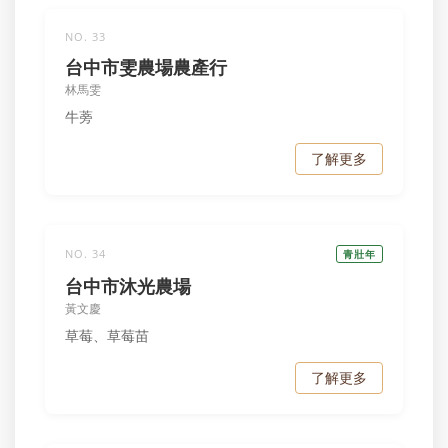
NO. 33
台中市雯農場農產行
林馬雯
牛蒡
了解更多
NO. 34
青壯年
台中市沐光農場
黃文慶
草莓、草莓苗
了解更多