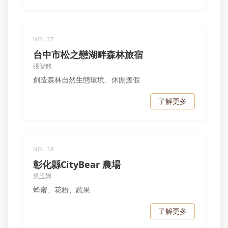
NO. 37
台中市松之戀湖畔森林旅宿
張智銘
創造森林自然生態環境、休閒渡假
了解更多
NO. 38
彰化縣CityBear 農場
吳玉嬋
蜂蜜、花粉、蔬果
了解更多