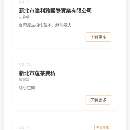
NO. 9
新北市達利雅國際實業有限公司
江莉琪
台灣原生植物苗木、綠能電力
了解更多
NO. 10
新北市蘊菉農坊
陳雨霖
紅心芭樂
了解更多
NO. 11
學者專家