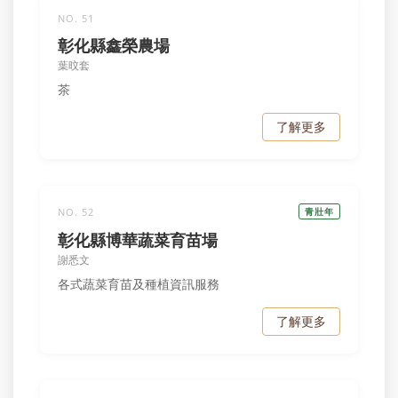
NO. 51
彰化縣鑫榮農場
葉旼套
茶
了解更多
NO. 52
青壯年
彰化縣博華蔬菜育苗場
謝悉文
各式蔬菜育苗及種植資訊服務
了解更多