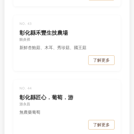
NO. 43
彰化縣禾豐生技農場
饒炎祺
新鮮杏鮑菇、木耳、秀珍菇、國王菇
了解更多
NO. 44
彰化縣匠心．葡萄．游
游永昌
無農藥葡萄
了解更多